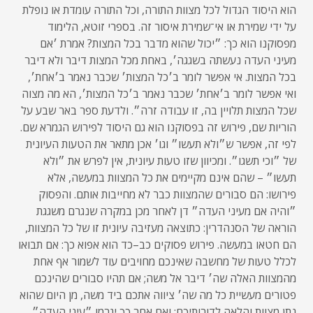
הוא היסוד הגדול לכל מצוות התורה, וכל התורה עומדת או נופלת
על ידי שמירת או אי־שמירת איסור זה. בספרי זוטא, הלימוד
מפסוקנו הוא כך: ״יכול שהוא מדבר בכל המצות? אמרת ׳אם
מעיני העדה נעשתה בשגגה׳, באחת מכל המצות דיבר ולא דיבר
בכל המצות. אי אפשר לומר ב׳כל המצות׳ שכבר נאמר ב׳אחת׳,
ואי אפשר לומר ב׳אחת׳ שכבר נאמר ב׳כל המצות׳, הא מה מצוה
שכל המצות תלויין בה, זו עבודה זרה״. ולדעת ספר באר שבע על
הוריות שם, פירוש זה בפסוקנו הוא גם היסוד לפירוש הגמרא שם.
לפי זה, אפשר ש״ולא תעשו״ וגו׳ אכן מתאר את הטעות העיונית
של ״וכי תשגו״. ומכיוון שזו טעות עיונית, אין לפרש את ״ולא
תעשו״ – שהם אינם מקיימים את כל המצוות במעשה, אלא
פירושו: הם סבורים שהמצוות כבר לא מחייבות אותם. והפסוק
״והיה אם מעיני העדה״ דן לאחר מכן במקרה שנגרם משגגת
הוראה של הסנהדרין: כתוצאה מעזיבה עיונית זו של כל המצוות,
הם חטאו במעשה. פירוש פסוקים כב–כד הוא אפוא כך: אם תבואו
לכלל טעות של מחשבה שאינכם מחויבים עוד לשמור אף אחת
מהמצוות האלה שה׳ דיבר אל משה; אם תהיו סבורים שהינכם
פטורים מעשיית כל מה שה׳ ציווה אתכם ביד משה, מן היום שהוא
נתן מצוות והלאה לדורותיכם; ואם אחר כך יגרמו ״עיני העדה״