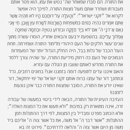
את התורה. הם סברו שמאחר שה׳ נטש את עמו, הוא פטר אותם
מעבודתו ושחרר אותם מעול מצוות התורה. לפיכך היה אפשר
לקרוא אל ״זקני ישראל״: ״וְהָעֹלָה עַל־רוּחֲכֶם הָיוֹ לֹא תִהְיֶה אֲשֶׁר
אַתֶּם אֹמְרִים נִהְיֶה כַגּוֹיִם כְּמִשְׁפְּחוֹת הָאֲרָצוֹת לְשָׁרֵת עֵץ וָאָבֶן. חַי אָנִי
נְאֻם אֲ־דֹנָי ה׳ אִם־לֹא בְּיָד חֲזָקָה וּבִזְרוֹעַ נְטוּיָה וּבְחֵמָה שְׁפוּכָה
אֱמְלוֹךְ עֲלֵיכֶם. בהשפעת ירבעם והבאים אחריו, הוסרו עשרה מתוך
שנים־עשר חלקים של העם היהודי מלימוד התורה ושמירתה. תחת
העול הכבד של גלות בבל, היה החלק הגדול יותר של המעמדות
הנמוכים של העם כה רחוק מידיעת התורה, עד שהיה צורך ללמד
את התורה מחדש לאותם ששבו מן הגולה עם עזרא.
והאם איננו עדים לתופעה דומה בזמננו אנו? בחוגים רחבים, גדל
ונתחנך דור של עמנו ברוח אותם זקני ישראל של ימי יחזקאל, דור
שאינו יודע את התורה, הסובר שמצוות התורה כבר אינן נוגעות
לזמננו!
העזיבה העיונית של התורה, הבאה לידי ביטוי במעשה של עבודה
זרה, אינה מתוארת רק בתיבות ״ולא תעשו את כל המצות האלה״;
אלא הכתוב מפרט ומבדיל בין המצוות, לפי דרך ההתגלות וזמן
ההתגלות: ״אשר דבר ה׳ אל משה, את כל אשר צוה ה׳ אליכם ביד
משה מן היום אשר צוה ה׳ והלאה לדרתיכם״. פירוט זה בא