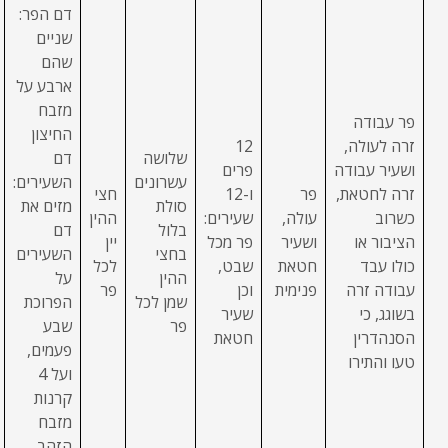
דם הפר:
שניים
שהם
ארבע על
מזבח
פר עבודה
החיצון
זרה לעולה,
12
שלושה
דם
ושעיר עבודה
פרים
עשרונים
השעירים:
זרה לחטאת,
פר
ו-12
חצי
סולת
מזים את
כשרוב
עולה,
שעירים:
ההין
בלול
דם
הציבור או
ושעיר
פר מכל
יין
בחצי
השעירים
כולו עבד
חטאת
שבט,
לכל
ההין
על
עבודה זרה
פנימית
וכן
פר
שמן לכל
הפרוכת
בשוגג, כי
שעיר
פר
שבע
הסנהדרין
חטאת
פעמים,
טעו והתירו
ועל 4
קרנות
מזבח
הזהב