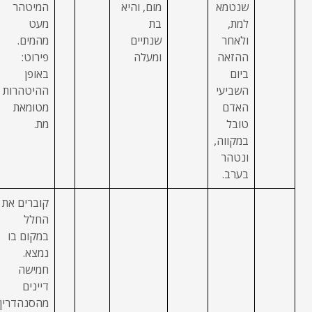
שנטמא
מום, והיא
המיטהר
למת,
בת
מעט
ולאחר
שנתיים
מהמים.
ההזאה
ומעלה
פירוט:
ביום
באופן
השביעי
ההיטהרות
האדם
מטומאת
טובל
מת.
במקווה,
ונטהר
בערב.
קוברים את
החלל
במקום בו
נמצא.
חמישה
דיינים
מהסנהדרין