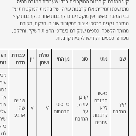
קיץ המזבח: קורבנות המוקרבים בכדי שעבודת המזבח תהיה
מתמשכת ותמידית: אלו קרבנות עולה, של בהמות המוקטרות על
גבי המזבח כאשר אין מוקטרים בו קרבנות אחרים. קרבנות קיץ
המזבח נקנים מכספי ציבור ממקורות שונים. חלקם, מקורם
ממותר הלשכה: כספים שמקורם בעודפי מחצית השקל, וחלקם,
מעודפי כספים הקדישו לקניית קרבנות.
סולת
עבודת
הער
שם
מתי
סוג
מן החי
יין
ושמן
הדם
נוס
מבי
עימ
נסכ
כאשר
קרבן
אך א
המזבח
שניים
קיץ
עולה,
כל סוגי
אומ
ללא
V
V
שהן
המזבח
על
הבהמות
עלי
קרבנות
ארבע
המזבח
שיר
אחרים
כי א
לה ז