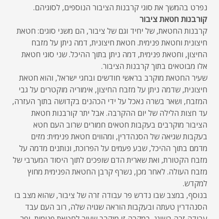
נפרט בהמשך את סוגי קרבנות הציבור הנוספים, לסוגיהם.
קורבנות חטאת ציבור
קרבנות החטאת, של יחיד וגם של ציבור, הם משני סוגים: חטאת
חיצונית וחטאת פנימית. חטאת חיצונית, דמה ניתן על מזבח
החיצון, וחטאת פנימית, דמה ניתן בתוך ההיכל. שני סוגי חטאת
אלו מבוטאים בתוך קרבנות הציבור.
שעיר החטאת מוקרב בראשי חודשים ובחגי ישראל, והוא חטאת
חיצונית, שדמה ניתן על מזבח החיצון, אימוריה מוקטרים על גבי
המזבח, ושאר בשרה נאכל על ידי הכהנים בקדושה בתוך העזרה,
עד חצות הלילה של יום ההקרבה. אבל יתר קורבנות חטאת
הציבור מוקרבים בעקבות חטאים חמורים שרוב העם חטא
בעקבות שגיאה של הסנהדרין, ומהווים חטאת פנימית: מזים
מדמם בתוך ההיכל, שבע פעמים על הפרוכת, ונותנים מדמה על
מזבח הקטורת, ואת שארית הדם שופכים לתוך היסוד המערבי של
מזבח העולה. לאחר מכן, נשרף קרבן החטאת הפנימית מחוץ
למקדש.
בנוסף, במצב שבו נדרש פר עבודה זרה של ציבור, שהוא מצב בו
הסנהדרין טעתה ובעקבות הוראה שגויה שלה, רוב העם עבד
עבודה זרה בשוגג, במקרה זו מוקרב שעיר לחטאת פנימית, ופר