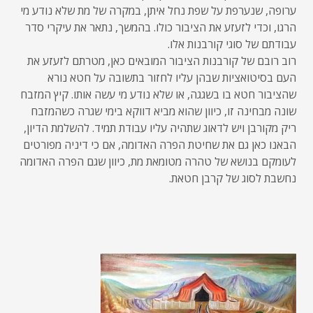
ערופה, שנערפת על שפת נחל איתן, במקרה של מת שלא נודע מי
הרגו, וכדי לזעזע את הציבור כולו. בהמשך, נתאר את עיקרי סדר
עבודתם של סוגי קורבנות אלו.
רוב רובם של קורבנות הציבור המובאים כאן, מטרתם לזעזע את
העם בסיטואציות שבהן עליו לחזור בתשובה על חטא נורא
שהציבור חטא בו בשגגה, או שלא נודע מי עשה אותו. קיץ המזבח
שונה מבחינה זו, כיוון שהוא מביא דווקא בימי שגרה כשהמזבח
ריק מקורבן ויש לדאוג שתהיה עליו עבודת תמיד. להשלמת הדיון,
הבאנו כאן גם את שחיטת הפרה האדומה, אם כי דיניה מפורטים
לעומקם בנושא של טהרה מטומאת מת, כיוון שגם הפרה האדומה
נחשבת לסוג של קרבן חטאת.