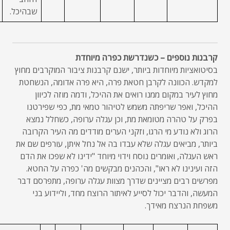
שבהיכל.
קרבנות נוספים – כשנדרשת כפרה מיוחדת
בסיטואציות מיוחדות ביותר, ישנם קרבנות ציבור המוקרבים מחוץ
למקדש. הכוונה לקרבן חטאת פרה, היא פרה אדומה, הנשחטת
מחוץ לעיר במקום ממנו רואים את ההיכל, ודמה מוזה לכיוון
ההיכל, ואפר שריפתה משמש לטיהור טמאי מת, כפי שפירטנו
בפרק על טהרה מטומאת מת, וכן עגלה ערופה, כשחלל נמצא
הרוג ולא נודע מי הרגו, וזקני הערים מודדים מה העיר הקרובה
ביותר, מביאים עגלה שלא עבדו בה אל נחל איתן, עורפים שם את
ראש העגלה, ואומרים נוסח וידוי מיוחד "ידינו לא שפכו את הדם
הזה ועינינו לא ראו", והכהנים מבקשים מה' כפרה על החטא.
מפרשים רבים מציינים שדרך מצוות עגלה ערופה, מתפרסם דבר
המעשה, והדבר יכול לסייע לאיתור הרוצח מחד, וליידוע בני
משפחת הנרצח מאידך.