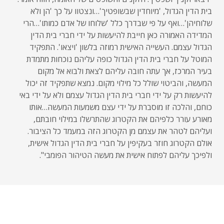
בית הדין הגדול, 'מיוחדין שבשופטיך'…ונצטוו על כך 'הן ולא
שלוחיהן'…ואף על פי שבדרך כלל 'שלוחו של אדם כמותו'…הרי
המדידה האמורה כאן חייבת להיעשות על ידי חברי בית הדין
הגדול עצמם. העשייה האישית רמוזה בלשון 'ויצאו'. התפקיד
המוטל על חברי בית הדין הגדול כופה עליהם נוכחות מתמדת
בעיר המרכז, אך עתה חובה עליהם לצאת ולבוא אל מקום
המעשה, והביטוי שולל כל מילוי מקום. נמצא שתפקיד זה יכול
להיעשות רק על ידי חברי בית הדין הגדול עצמם ולא על ידי באי
כוחם, והלכה זו מוסברת על ידי עצם משמעות המעשה…אותו
מאורע עורר כלפיהם את הקטרוג שהתרשלו במילוי חובתם,
ועליהם לטהר את עצמם מן הקטרוג הזה במעמד כל הציבור.
אולם הקטרוג חוזר בעקיפין על חברי בית הדין הגדול אישית,
ולפיכך עליהם לפתוח אישית את מעשה הטיהור הפומבי".