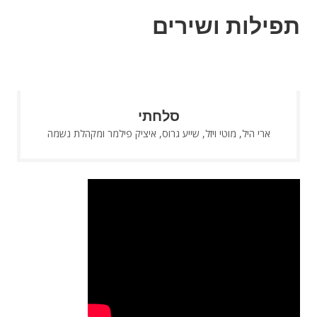
תפילות ושירים
סלחתי
ארי היל, מוטי ויזל, שייע גרוס, איציק פילמר ומקהלת נשמה