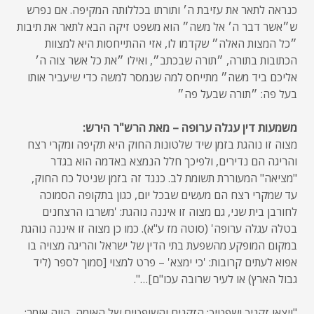
כנראה לתאר את עזיבת ה׳ ותורתו בכללותה המקיפה. אם נפרש
ש״אשר דבר ה׳ אל משה״ הוא משפט זיקה הבא לתאר את תיבות
״כל המצות האלה״ שקדמו לו, אזי ההתייחסות היא למצוות
הכתובות בתורה, ״תורה שבכתב״, ואילו ״את כל אשר צוה ה׳
אליכם ביד משה״ מתייחס למה שנמסר למשה כדי שיעביר אותו
בעל פה: ״תורה שבעל פה״
משמעות דין עגלה ערופה – מאת הרש"ר הירש:
מצוה זו נוהגת בזמן שיד שלטונות החוק היא תקיפה ומקרי רצח
והריגה הם נדירים, ולפיכך חלל הנמצא באדמה הוא בגדר
"מציאה" המעוררת תשומת לב. כנגד זה בזמן שניטל כח החוק,
עד שמקרי רצח הם מעשים שבכל יום, כגון בתקופה הסמוכה
לחורבן בית שני, גם מצוה זו איננה נוהגת: 'משרבו הרצחנים
בטלה עגלה ערופה' (סוטה מז ע"א). כמו כן מצוה זו איננה נוהגת
במקום המופקע מהשפעת בתי הדין של ישראל והריגה מצויה בו
אפוא לעתים קרובות: 'כי ימצא' – פרט למצוי [סמוך לספר (ליד
גבול הארץ) או לעיר שרובה עכו"ם]…".
"ויצאו זקניך ושפטיך: הזקנים והשופטים של האומה, הווה אומר: