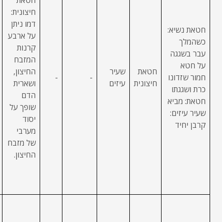
חטאת
חיצונית:
דמו ניתן
חטאת נשיא:
על ארבע
כשהמלך
קרנות
עבר בשגגה
המזבח
על חטא
חטאת
שעיר
החיצון,
חמור שזדונו
-
-
חיצונית
עיזים
ושארית
כרת ושגגתו
הדם
חטאת: מביא
שופך על
שעיר עיזים:
יסוד
קרבן יחיד
מערבי
של מזבח
החיצון.