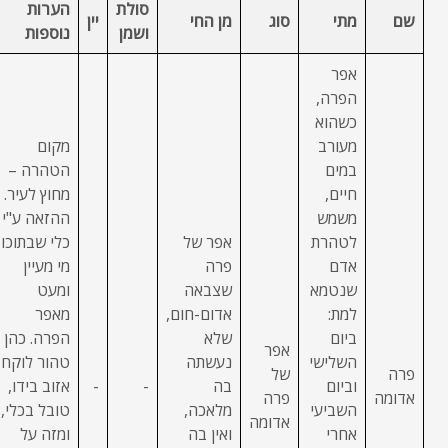
סולת
הערות
שם
מתי
סוג
מן החי
יין
ושמן
נוספות
אפר
הפרה,
כשהוא
מעורב
מקום
במים
הטהרה –
חיים,
מחוץ לעיר.
משמש
ההזאה ע"י
לטהרת
אפר של
כלי שבתוכו
אדם
פרה
מי מעיין
שנטמא
שצבאה
ומעט
למת:
אדום-חום,
מאפר
ביום
שלא
הפרה. כהן
אפר
השלישי
נעשתה
טהור לוקח
פרה
של
וביום
בה
-
-
אזוב בידו,
אדומה
פרה
השביעי
מלאכה,
טובל בכלי,
אדומה
אחרי
ואין בה
ומזה על