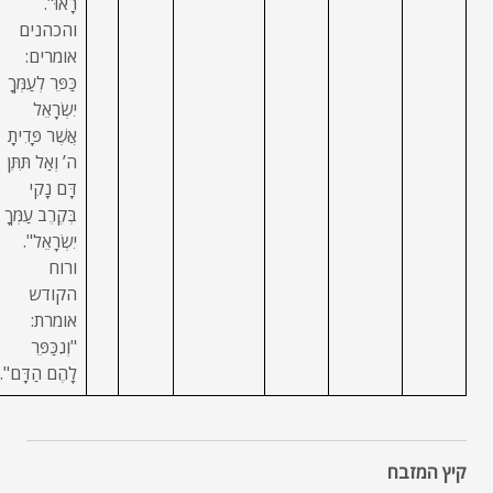
רָאוּ".
והכהנים
אומרים:
כַּפֵּר לְעַמְּךָ
יִשְׂרָאֵל
אֲשֶׁר פָּדִיתָ
ה’ וְאַל תִּתֵּן
דָּם נָקִי
בְּקֶרֶב עַמְּךָ
יִשְׂרָאֵל".
ורוח
הקודש
אומרת:
"וְנִכַּפֵּר
לָהֶם הַדָּם".
קיץ המזבח