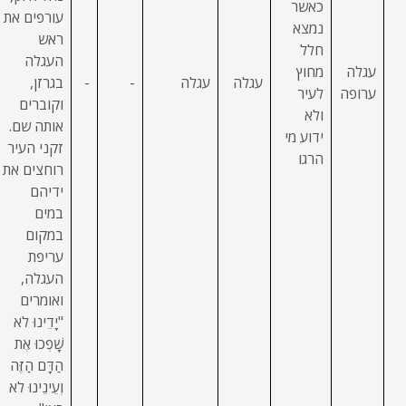
כאשר
עורפים את
נמצא
ראש
חלל
העגלה
עגלה
מחוץ
עגלה
עגלה
-
-
בגרזן,
ערופה
לעיר
וקוברים
ולא
אותה שם.
ידוע מי
זקני העיר
הרגו
רוחצים את
ידיהם
במים
במקום
עריפת
העגלה,
ואומרים
"יָדֵינוּ לֹא
שָׁפְכוּ אֶת
הַדָּם הַזֶּה
וְעֵינֵינוּ לֹא