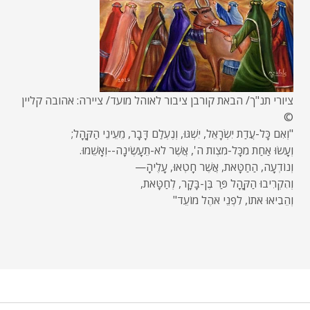
ציורי תנ"ך/ הבאת קורבן ציבור לאוהל מועד/ ציירה: אהובה קליין
©
"וְאִם כָּל-עֲדַת יִשְׂרָאֵל, יִשְׁגּוּ, וְנֶעְלַם דָּבָר, מֵעֵינֵי הַקָּהָל;
וְעָשׂוּ אַחַת מִכָּל-מִצְוֺת ה', אֲשֶׁר לֹא-תֵעָשֶׂינָה--וְאָשֵׁמוּ.
וְנוֹדְעָה, הַחַטָּאת, אֲשֶׁר חָטְאוּ, עָלֶיהָ—
וְהִקְרִיבוּ הַקָּהָל פַּר בֶּן-בָּקָר, לְחַטָּאת,
וְהֵבִיאוּ אֹתוֹ, לִפְנֵי אֹהֶל מוֹעֵד"