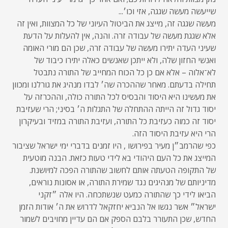
שייעשה מעשה שגגה, אזי וכו׳...
מעשה שגגה זה, מייצג את הביטול העיוני של כל המצוות, ואין זה
אלא שגגת מעשה של עבודה זרה. והנה, אין להעלות על הדעת
שעיני העדה יתירו מעשה של עבודה זרה, שכן הם מורי האומה
ואנשי החזון שלה, ולא ייתכן שאנשים כאלה יתירו כיבוד של
לא־אלוה – אלא אם כן כל הכוח המחייב של התורה נתבטל
תחילה בדעתם. מאחר שההכרה שה׳ לבדו מנהיג את גורלנו ומכוון
את מעשינו היא היסוד והבסיס לכל התורה כולה, וההכרזה על
יסוד גדול זה הייתה ההתחלה של התגלות ה׳ בסיני; הרי שעזיבת
יסוד זה כמוה כעזיבת כל התורה, ועזיבת התורה במזיד ובעיקרון
הרי היא עזיבת היסוד הזה.
כפי שהרמב״ן מעיר בפירושו , היו זמנים בדברי ימי ישראל שציבור
המייצג את כל העם היהודי בא לידי טעות כזאת. הבנה מוטעית
של התקופה הטעתה אותם לחשוב שהתורה הפכה למיושנת.
מדיניותם של מנהיגים נגד שמירת התורה, או אסונות נוראים,
הביאו לידי כך שהתורה כמעט שנשתכחה. היו אלה ״זקני
ישראל״ אשר נגשו אל הנביא יחזקאל לדרוש את ה׳ אודות הזמן
החדש, שכן התעורר בלבם הספק אם הם עדיין מחויבים לשמור