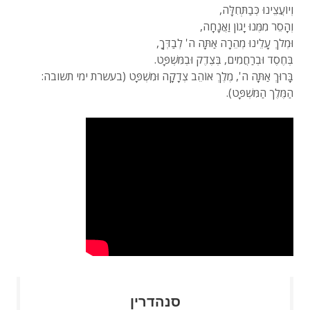
וְיוֹעֲצֵינוּ כְּבַתְּחִלָּה,
וְהָסֵר מִמֶּנוּ יָגוֹן וַאֲנָחָה,
וּמְלֹךְ עָלֵינוּ מְהֵרָה אַתָּה ה' לְבַדְּךָ,
בְּחֶסֶד וּבְרַחֲמִים, בְּצֶדֶק וּבְמִּשְׁפָּט.
בָּרוּךְ אַתָּה ה', מֶלֶךְ אוֹהֵב צְדָקָה וּמִשְׁפָּט (בעשרת ימי תשובה:
הַמֶּלֶך הַמִּשְׁפָּט).
סנהדרין