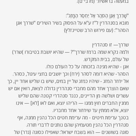
במעשה בראשית" (מלבי"ם).
"שָׁרְרֵךְ אַגַּן הַסַּהַר אַל יֶחְסַר הַמָּזֶג":
מובא בסנהדרין ל"ז ע"א על הפסוק בשיר השירים "שררך אגן
הסהר": (עם פירוש הרב שטיינזלץ)
שררך— זו סנהדרין
ולמה נקרא שמה ברמז שררך"? — שהיא יושבת בטיבורו )שרר)
של עולם, בבית המקדש.
אגן - שהיא מגינה בזכותה על כל העולם כולו.
הסהר- שהיא דומה לסהר (ירח) וכך יושבים בחצי עיגול, כסהר.
אל יחזר המזג - שיהיו כמזג של יין במים, שיש בו שליש אחד יין, כך
שאם הוצרך אחד מהם מחברי סנהדרין גדולה לצאת, רואין אם יש
עשרים ושלשה מן הדיינים, כנגד סנהדרי קטנה שהם שליש
ממנין החברים חוץ ממנו — הריהו יוצא, ואם לאו [לא] — אינו
יוצא, אלא ממתין עד שיחזור אחד מחבריו.
בטנך ערימת חיטים - מה ערימת חטים הכל נהנין ממנה, אף
סנהדרין הכל נהנין מטעמיהן שהם נותנים לדברי תורה.
סוגה בשושנים — הוא בשבח ישראל: שאפילו כסוגה (גדר) של