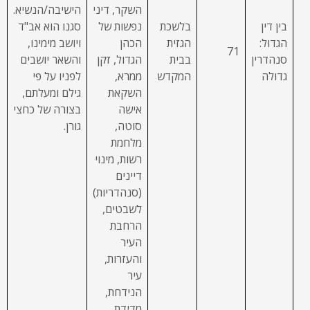
השקר, דיני
הישיבה/הנשיא.
בין דין
בלשכת
נפשות של
סגנו הוא אב"ד
הגדול:
הגזית
הכהן
ויושב מימינו,
71
סנהדרין
בבית
הגדול, זקן
והשאר יושבים
גדולה
המקדש
ממרא,
לפניו על פי
השקאת
גילם ומעלתם,
אישה
בצורה של כחצי
סוטה,
גורן.
מלחמת
רשות, מינוי
דיינים
(סנהדריות)
לשבטים,
הרחבת
העיר
והעזרות,
עיר
הנידחת,
מדידת