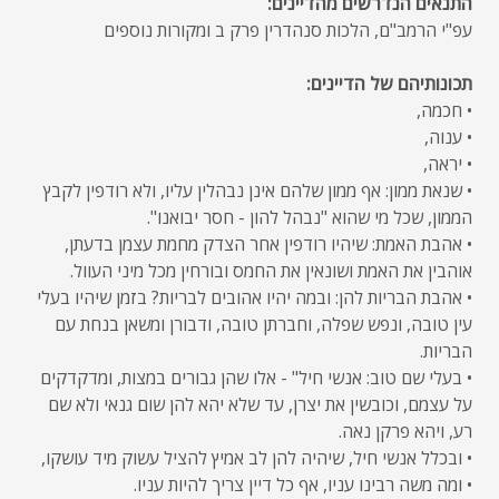
התנאים הנדרשים מהדיינים:
עפ"י הרמב"ם, הלכות סנהדרין פרק ב ומקורות נוספים
תכונותיהם של הדיינים:
• חכמה,
• ענוה,
• יראה,
• שנאת ממון: אף ממון שלהם אינן נבהלין עליו, ולא רודפין לקבץ
הממון, שכל מי שהוא "נבהל להון - חסר יבואנו".
• אהבת האמת: שיהיו רודפין אחר הצדק מחמת עצמן בדעתן,
אוהבין את האמת ושונאין את החמס ובורחין מכל מיני העוול.
• אהבת הבריות להן: ובמה יהיו אהובים לבריות? בזמן שיהיו בעלי
עין טובה, ונפש שפלה, וחברתן טובה, ודבורן ומשאן בנחת עם
הבריות.
• בעלי שם טוב: אנשי חיל" - אלו שהן גבורים במצות, ומדקדקים
על עצמם, וכובשין את יצרן, עד שלא יהא להן שום גנאי ולא שם
רע, ויהא פרקן נאה.
• ובכלל אנשי חיל, שיהיה להן לב אמיץ להציל עשוק מיד עושקו,
• ומה משה רבינו עניו, אף כל דיין צריך להיות עניו.