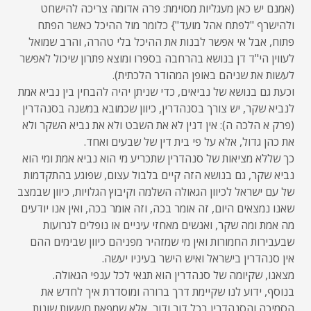
(אמנם יש כאן מעגליות מסוימת: פרה אדומה צריכה להישחט
ולהישרף "לפתח אהל מועד"} כלומר מול ההיכל כאשר הפתח
פתוח, אבל אי אפשר לבנות את ההיכל בלי טהרה, והרב שמואל
לעווין הי"ד דן בנושא בהרחבה בספרו ומוצא פתרון שיכול לאפשר
לעשות את שניהם באופן המהודר הלכתית).
וכעת גם בנושא של נביאים, כדי שניתן יהיה להבחין בין נביא אמת
לנביא שקר, יש צורך בסנהדרין, כיוון שכמובא במשנה בסנהדרין
(פרק א הלכה ה): אין דנין לא את השבט ולא את נביא השקר ולא
את כהן גדול, אלא על פי בית דין של שבעים ואחד.
כך שללא מציאות של סנהדרין שתכריע מי הוא נביא אמת ומי הוא
נביא שקר, גם בנושא הזה קיים בלבול עצום, שפוגע בהתקדמות
של עם ישראל לכיוון הגאולה השלמה וקיבוץ הגלויות, כיוון שבמצב
שאנו נמצאים היום, זה אומר בכה, וזה אומר בכה, ואין אנו יודעים
מה אמת ומה שקר, ואנשים מאחזי עיניים או נופלים לגרועות
שבעבירות החמורות ואין מי שמזהיר מפניהם כיוון שבימים ההם
אין סנהדרין בישראל ואיש הישר בעיניו יעשה.
מצאנו, שקיומה של סנהדרין הוא תנאי לכל ענפי הגאולה.
בנוסף, ידוע לנו שקיימת דרך ברורה ומוסדרת איך לחדש את
הסמיכה והסנהדרין בכל דור ודור, אלא שמפאת חששות שונות