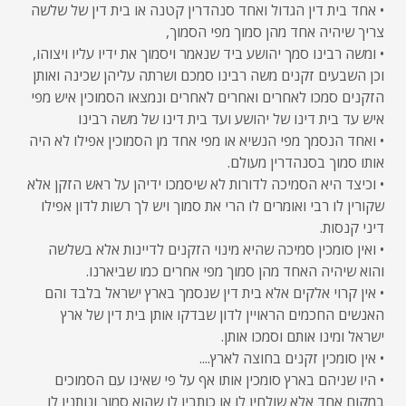
• אחד בית דין הגדול ואחד סנהדרין קטנה או בית דין של שלשה
צריך שיהיה אחד מהן סמוך מפי הסמוך,
• ומשה רבינו סמך יהושע ביד שנאמר ויסמוך את ידיו עליו ויצוהו,
וכן השבעים זקנים משה רבינו סמכם ושרתה עליהן שכינה ואותן
הזקנים סמכו לאחרים ואחרים לאחרים ונמצאו הסמוכין איש מפי
איש עד בית דינו של יהושע ועד בית דינו של משה רבינו
• ואחד הנסמך מפי הנשיא או מפי אחד מן הסמוכין אפילו לא היה
אותו סמוך בסנהדרין מעולם.
• וכיצד היא הסמיכה לדורות לא שיסמכו ידיהן על ראש הזקן אלא
שקורין לו רבי ואומרים לו הרי את סמוך ויש לך רשות לדון אפילו
דיני קנסות.
• ואין סומכין סמיכה שהיא מינוי הזקנים לדיינות אלא בשלשה
והוא שיהיה האחד מהן סמוך מפי אחרים כמו שביארנו.
• אין קרוי אלקים אלא בית דין שנסמך בארץ ישראל בלבד והם
האנשים החכמים הראויין לדון שבדקו אותן בית דין של ארץ
ישראל ומינו אותם וסמכו אותן.
• אין סומכין זקנים בחוצה לארץ....
• היו שניהם בארץ סומכין אותו אף על פי שאינו עם הסמוכים
במקום אחד אלא שולחין לו או כותבין לו שהוא סמוך ונותנין לו