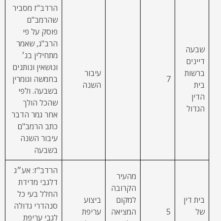
הרדב"ז מסביר
שהרמב"ם
פוסק על פי
הרב"ג, שאמר
שבעה
מתחילין בג׳
דיינים
ונושאין ונותנים
ברשות
עיבור
7
בחמשה וגומרין
בית
השנה
בשבעה. ולפי
הדין
שהכל הולך
הגדול
אחר גמר הדבר
כתב הרמב"ם
עיבור השנה
בשבעה
הרדב"ז: אע״ג
מהעיר
דלגבי מדידת
הקרובה
החלל בעי כל
בית דין
למקום
ביצוע
סנהדרי גדולה
של
5
המציאה
עריפת
לגבי עריפת