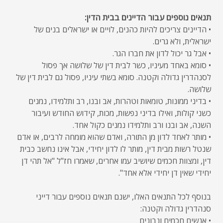
תנאים נוספים עבור הדיינים בבית הדין:
• הדיינים צריכים להיות כהנים, לויים או ישראלים בנים של
ישראלית, ולא גרים.
• אבל גר יכול לדון את חברו הגר.
• סומא באחד מעיניו, כשר לבית דין של שלושה אך פסול
לסנהדרין גדולה וקטנה. סומא בשתי עיניו, פסול גם לבית דין של
שלושה.
• בדיני ממונות, טומאות וטהרות, אב ובנו, רב ותלמידו, נמנים
כשני קולות, ואילו בדיני נפשות, מכות, קידוש החודש ועיבור
השנה, אב ובנו ורב ותלמידו נמנים כקול אחד.
• מותר לאחד לדון מן התורה, ואדם שהוא מומחה לרבים, או אדם
שנטל רשות מבית דין, מותר לו לדון יחידי, אבל אינו נחשב כבית
דין, ומצוות חכמים שיושיב עמו אחרים, שאמרו חז"ל "אל תהי דן
יחידי שאין דן יחידי אלא אחד".
בנוסף לכל התנאים האלו, ישנם תנאים נוספים עבור דייני
סנהדרין גדולה וקטנה:
• אנשים חכמים ונבונים