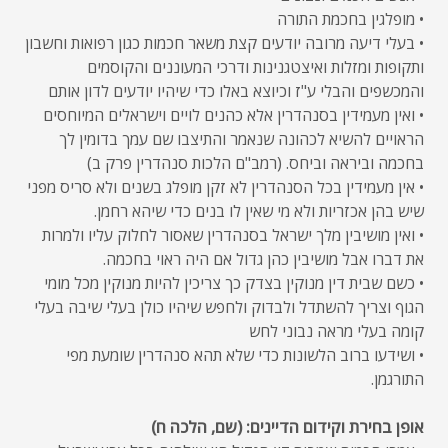
• מופלגין בחכמת התורה
• בעלי דיעה מרובה יודעים קצת משאר חכמות כגון רפואות וחשבון
ותקופות ומזלות ואיצטגנינות ודרכי המעוננים והקוסמים
והמכשפים והבלי ע"ז וכיוצא באלו כדי שיהיו יודעים לדון אותם
• ואין מעמידין בסנהדרין אלא כהנים לויים וישראלים המיוחסים
הראויים להשיא לכהונה שנאמר והתיצבו שם עמך בדומין לך
בחכמה וביראה וביחס. (רמב"ם הלכות סנהדרין פרק ב)
• אין מעמידין בכל הסנהדרין לא זקן מופלג בשנים ולא סריס מפני
שיש בהן אכזריות ולא מי שאין לו בנים כדי שיהא רחמן.
• ואין מושיבין מלך ישראל בסנהדרין שאסור לחלוק עליו ולמרות
את דברו אבל מושיבין כהן גדול אם היה ראוי בחכמה.
• כשם שבית דין מנוקין בצדק כך צריכין להיות מנוקין מכל מומי
הגוף וצריך להשתדל ולבדוק ולחפש שיהיו כולן בעלי שיבה בעלי
קומה בעלי מראה נבוני לחש
• ושידעו ברוב הלשונות כדי שלא תהא סנהדרין שומעת מפי
התורגמן.
אופן בחירת וקידום הדיינים: (שם, הלכה ח)