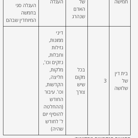
חמישה
של
העגלה
העגלה סגי
האדם
בחמשה
שנהרג
המיוחדין שבהם
דיני
ממונות,
גזילות
וחבלות,
נזקים וכו',
בכל
מלקות,
בית דין
מקום
חליצה,
של
3
שיש
הקדשות,
שלושה
צורך
וכו'. עיבור
החודש
(ההחלטה
להוסיף יום
ל' לחודש
שהיה)