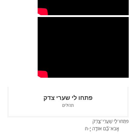
פתחו לי שערי צדק
תהילים
פִּתְחוּ־לִ֥י שַׁעֲרֵי־צֶ֑דֶק
אָבֹא־בָ֗֝ם אוֹדֶ֥ה יָֽ-הּ׃