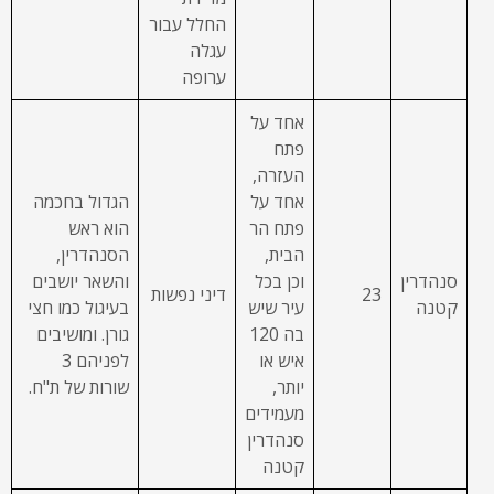
החלל עבור
עגלה
ערופה
אחד על
פתח
העזרה,
אחד על
הגדול בחכמה
פתח הר
הוא ראש
הבית,
הסנהדרין,
סנהדרין
וכן בכל
והשאר יושבים
23
דיני נפשות
קטנה
עיר שיש
בעיגול כמו חצי
בה 120
גורן. ומושיבים
איש או
לפניהם 3
יותר,
שורות של ת"ח.
מעמידים
סנהדרין
קטנה