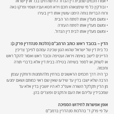
• אמרו חכמים שמבית דין הגדול היו שולחים בכל ארץ ישראל
• ובודקין כל מי שימצאוהו חכם וירא חטא ועניו ושפוי ופרקו נאה
ורוח הבריות נוחה הימנו עושין אותו דיין בעירו
• ומשם מעלין אותו לפתח הר הבית
• ומשם מעלין אותו לפתח העזרה
• ומשם מעלין אותו לבית דין הגדול.
הדין – בכובד ראש: כותב הרמב"ם (הלכות סנהדרין פרק ג):
כל בית דין של ישראל שהוא הגון שכינה עמהם לפיכך צריכין
הדיינים לישב באימה ויראה ועטיפה וכובד ראש ואסור להקל ראש
או לשחק או לספר בשיחה בטילה בבית דין אלא בדברי תורה
וחכמה.
כך היה דרך חכמים הראשונים בורחין מלהתמנות ודוחקין עצמן
הרבה שלא ישבו בדין עד שידעו שאין שם ראוי כמותם ושאם ימנעו
מן הדין תקלקל השורה אעפ"כ לא היו יושבין בדין אלא עד
שמכבידין עליהם את העם והזקנים ופוצרים בהן.
אופן אפשרות לחידוש הסמיכה
על פי פרק ד' בהלכות סנהדרין ברמב"ם