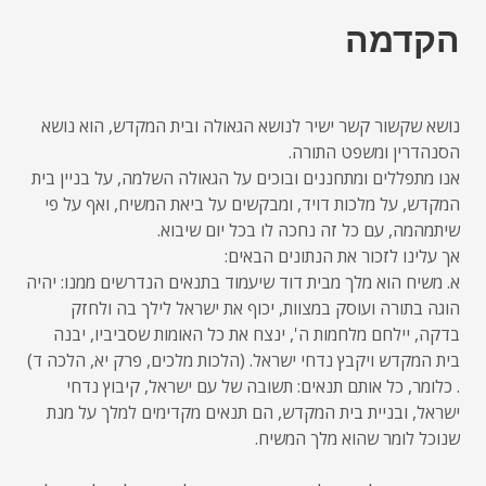
הקדמה
נושא שקשור קשר ישיר לנושא הגאולה ובית המקדש, הוא נושא
הסנהדרין ומשפט התורה.
אנו מתפללים ומתחננים ובוכים על הגאולה השלמה, על בניין בית
המקדש, על מלכות דויד, ומבקשים על ביאת המשיח, ואף על פי
שיתמהמה, עם כל זה נחכה לו בכל יום שיבוא.
אך עלינו לזכור את הנתונים הבאים:
א. משיח הוא מלך מבית דוד שיעמוד בתנאים הנדרשים ממנו: יהיה
הוגה בתורה ועוסק במצוות, יכוף את ישראל לילך בה ולחזק
בדקה, יילחם מלחמות ה', ינצח את כל האומות שסביביו, יבנה
בית המקדש ויקבץ נדחי ישראל. (הלכות מלכים, פרק יא, הלכה ד)
. כלומר, כל אותם תנאים: תשובה של עם ישראל, קיבוץ נדחי
ישראל, ובניית בית המקדש, הם תנאים מקדימים למלך על מנת
שנוכל לומר שהוא מלך המשיח.