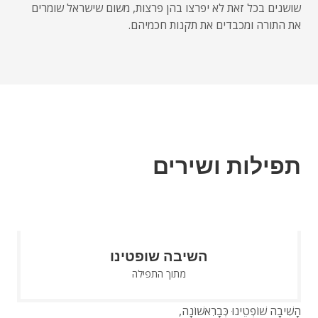
שושנים בכל זאת לא יפרצו בהן פרצות, משום שישראל שומרים
את התורה ומכבדים את תקנות חכמיהם.
תפילות ושירים
השיבה שופטינו
מתוך התפילה
הָשִׁיבָה שׁוֹפְטֵינוּ כְּבָרִאשׁוֹנָה,