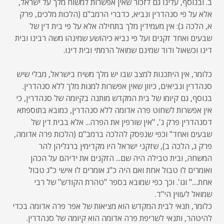
ב. ובנוסף, עלינו גם לזכור שאין אפשרות למשוח מלך על ישראל,
אלא על פי סנהדרין ונביא, כדברי הרמב"ם (הלכות מלכים, פרק
א, הלכה ג): אין מעמידין מלך בתחילה אלא על פי בית דין של
שבעים ואחד זקנים ועל פי נביא כיהושע שמינהו משה רבינו ובית
דינו וכשאול ודוד שמינם שמואל הרמתי ובית דינו.
כלומר, אין היתכנות למצב שבו יש מלך משיח בישראל, מבלי שיש
סנהדרין ונביאים, כיוון שאין אפשרות למנות מלך ללא סנהדרין.
בנוסף, גם קיומו של בית המקדש מותנה בקיומה של סנהדרין, כי
אין אפשרות לשחוט פרה אדומה ללא סנהדרין, כמובא בתוספתא
דסנהדרין פרק ג', "אין שורפין את הפרה... אלא בבית דין של
שבעים ואחד" וכפי שנפסק להלכה ברמב"ם (הלכות פרה אדומה,
פרק ג, הלכה ב), שזקני ישראל היו מקדימין ברגליהן להר
המשחה, ובית טבילה היה שם... הזקנים את ידיהם על הכהן
ואומרים לו טבול אחת ואם היה כ"ג אומרים לו אישי כ"ג טבול
אחת...." וגו'. וכך כפי שמובא בספר "טהרת הקודש" של רבי
שמואל לעווין הי"ד.
כלומר, תנאי לבית המקדש הוא מציאות של אפר פרה אדומה בכדי
להיטהר, ותנאי לשריפת פרה אדומה הוא קיומה של סנהדרין.