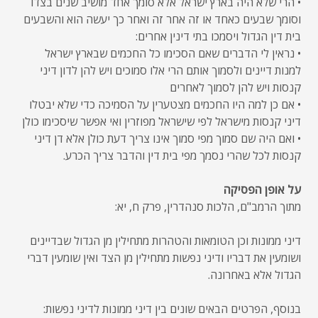
• הרי שלא היה בארץ ישראל אלא סומך אחד מושיב שנים בצדו
וסומך שבעים כאחד או זה אחר זה ואחר כך יעשה הוא והשבעים
בית דין הגדול ויסמכו בתי דינין אחרים:
• נראין לי הדברים שאם הסכימו כל החכמים שבארץ ישראל
למנות דיינים ולסמוך אותם הרי אלו סמוכים ויש להן לדון דיני
קנסות ויש להן לסמוך לאחרים
• אם כן למה היו החכמים מצטערין על הסמיכה כדי שלא יבטלו
דיני קנסות מישראל לפי שישראל מפוזרין ואי אפשר שיסכימו כולן
• ואם היה שם סמוך מפי סמוך אינו צריך דעת כולן אלא דן דיני
קנסות לכל שהרי נסמך מפי בית דין והדבר צריך הכרע.
על אופן הפסיקה
מתוך הרמב"ם, הלכות סנהדרין, פרק ח, יא:
דיני ממונות וכן הטומאות והטהרות מתחילין מן הגדול שבדיינים
ושומעין את דבריו ודיני נפשות מתחילין מן הצד ואין שומעין דברי
הגדול אלא באחרונה.
בנוסף, הפרטים הבאים שונים בין דיני ממונות לדיני נפשות: