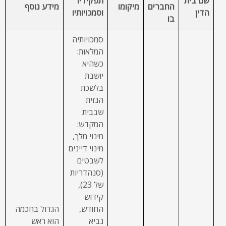
שם בית
תפקידיו
החברים
מיקומו
מידע נוסף
הדין
וסמכויותיו
בו
סמכויותיה
המלאות:
כשהיא
יושבת
בלשכת
הגזית
שבבית
המקדש:
מינוי מלך,
מינוי דיינים
לשבטים
(סנהדריות
של 23),
קידוש
החודש,
הגדול בחכמה
נביא
הוא ראש